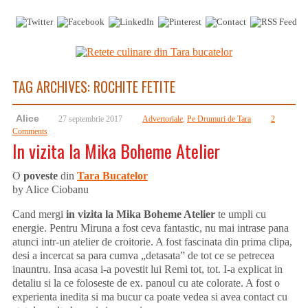
TAG ARCHIVES:
ROCHITE FETITE
Alice
27 septembrie 2017
Advertoriale
,
Pe Drumuri de Tara
2
Comments
In vizita la Mika Boheme Atelier
O
poveste
din
Tara Bucatelor
by Alice Ciobanu
Cand mergi
in vizita la Mika Boheme Atelier
te umpli cu
energie. Pentru Miruna a fost ceva fantastic, nu mai intrase pana
atunci intr-un atelier de croitorie. A fost fascinata din prima clipa,
desi a incercat sa para cumva „detasata” de tot ce se petrecea
inauntru. Insa acasa i-a povestit lui Remi tot, tot. I-a explicat in
detaliu si la ce foloseste de ex. panoul cu ate colorate. A fost o
experienta inedita si ma bucur ca poate vedea si avea contact cu