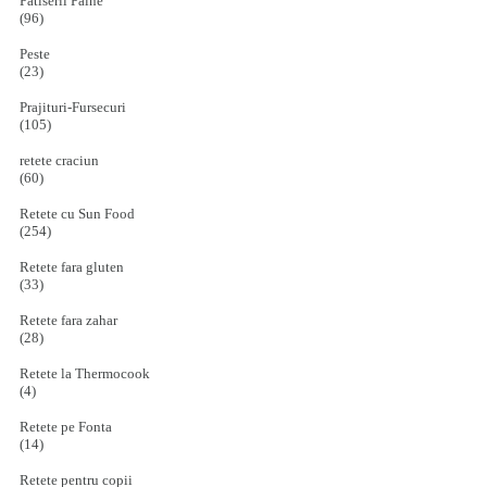
Patiserii Paine
(96)
Peste
(23)
Prajituri-Fursecuri
(105)
retete craciun
(60)
Retete cu Sun Food
(254)
Retete fara gluten
(33)
Retete fara zahar
(28)
Retete la Thermocook
(4)
Retete pe Fonta
(14)
Retete pentru copii