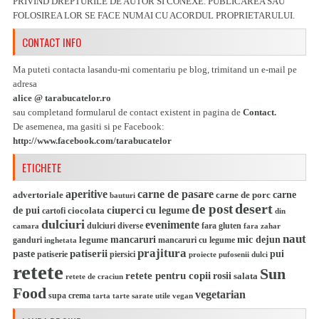
PRIVIND DREPTURILE DE AUTOR SI CONEXE. PUBLICAREA SAU
FOLOSIREA LOR SE FACE NUMAI CU ACORDUL PROPRIETARULUI.
CONTACT INFO
Ma puteti contacta lasandu-mi comentariu pe blog, trimitand un e-mail pe
adresa
alice @ tarabucatelor.ro
sau completand formularul de contact existent in pagina de
Contact.
De asemenea, ma gasiti si pe Facebook:
http://www.facebook.com/tarabucatelor
ETICHETE
aperitive
carne de pasare
carne
advertoriale
carne de porc
bauturi
desert
de post
ciuperci
de pui
cu legume
ciocolata
cartofi
din
dulciuri
evenimente
camara
dulciuri diverse
fara gluten
fara zahar
naut
mic dejun
legume
mancaruri
ganduri
mancaruri cu legume
inghetata
prajitura
patiserii
paste
pui
patiserie
piersici
pufosenii dulci
proiecte
retete
Sun
retete pentru copii
rosii
salata
retete de craciun
Food
vegetarian
supa crema
tarta
utile
vegan
tarte sarate