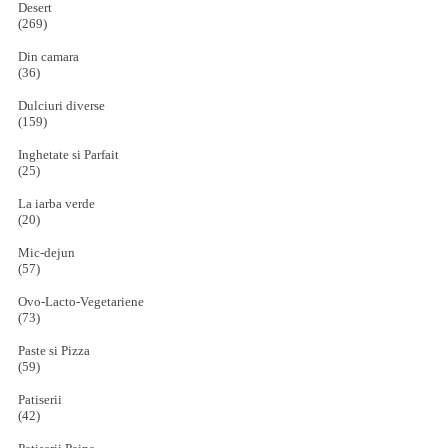
Desert
(269)
Din camara
(36)
Dulciuri diverse
(159)
Inghetate si Parfait
(25)
La iarba verde
(20)
Mic-dejun
(57)
Ovo-Lacto-Vegetariene
(73)
Paste si Pizza
(59)
Patiserii
(42)