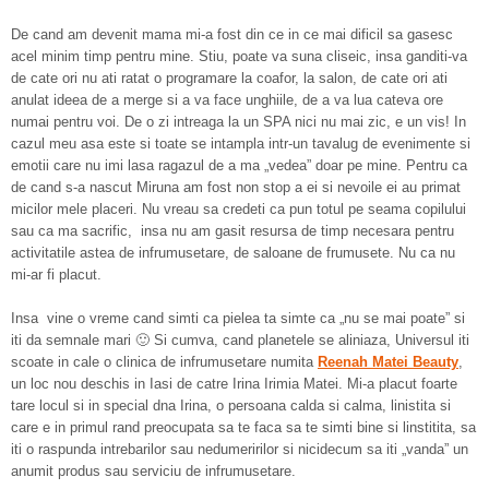
De cand am devenit mama mi-a fost din ce in ce mai dificil sa gasesc
acel minim timp pentru mine. Stiu, poate va suna cliseic, insa ganditi-va
de cate ori nu ati ratat o programare la coafor, la salon, de cate ori ati
anulat ideea de a merge si a va face unghiile, de a va lua cateva ore
numai pentru voi. De o zi intreaga la un SPA nici nu mai zic, e un vis! In
cazul meu asa este si toate se intampla intr-un tavalug de evenimente si
emotii care nu imi lasa ragazul de a ma „vedea” doar pe mine. Pentru ca
de cand s-a nascut Miruna am fost non stop a ei si nevoile ei au primat
micilor mele placeri. Nu vreau sa credeti ca pun totul pe seama copilului
sau ca ma sacrific, insa nu am gasit resursa de timp necesara pentru
activitatile astea de infrumusetare, de saloane de frumusete. Nu ca nu
mi-ar fi placut.
Insa vine o vreme cand simti ca pielea ta simte ca „nu se mai poate” si
iti da semnale mari 🙂 Si cumva, cand planetele se aliniaza, Universul iti
scoate in cale o clinica de infrumusetare numita
Reenah Matei Beauty
,
un loc nou deschis in Iasi de catre Irina Irimia Matei. Mi-a placut foarte
tare locul si in special dna Irina, o persoana calda si calma, linistita si
care e in primul rand preocupata sa te faca sa te simti bine si linstitita, sa
iti o raspunda intrebarilor sau nedumeririlor si nicidecum sa iti „vanda” un
anumit produs sau serviciu de infrumusetare.