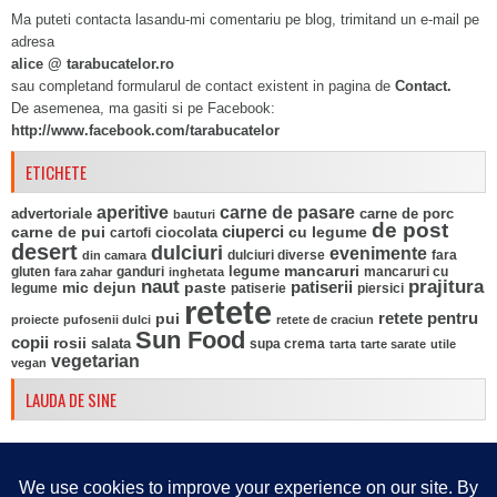
Ma puteti contacta lasandu-mi comentariu pe blog, trimitand un e-mail pe
adresa
alice @ tarabucatelor.ro
sau completand formularul de contact existent in pagina de
Contact.
De asemenea, ma gasiti si pe Facebook:
http://www.facebook.com/tarabucatelor
ETICHETE
aperitive
carne de pasare
advertoriale
carne de porc
bauturi
de post
ciuperci
carne de pui
ciocolata
cu legume
cartofi
desert
dulciuri
evenimente
fara
din camara
dulciuri diverse
mancaruri
legume
gluten
ganduri
mancaruri cu
fara zahar
inghetata
naut
prajitura
mic dejun
paste
patiserii
legume
patiserie
piersici
retete
pui
retete pentru
proiecte
pufosenii dulci
retete de craciun
Sun Food
copii
rosii
salata
supa crema
tarta
tarte sarate
utile
vegetarian
vegan
LAUDA DE SINE