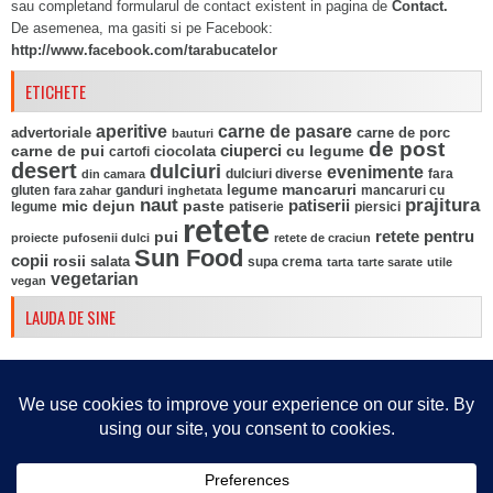
sau completand formularul de contact existent in pagina de
Contact.
De asemenea, ma gasiti si pe Facebook:
http://www.facebook.com/tarabucatelor
ETICHETE
aperitive
carne de pasare
advertoriale
carne de porc
bauturi
de post
ciuperci
carne de pui
ciocolata
cu legume
cartofi
desert
dulciuri
evenimente
fara
din camara
dulciuri diverse
mancaruri
legume
gluten
ganduri
mancaruri cu
fara zahar
inghetata
naut
prajitura
mic dejun
paste
patiserii
legume
patiserie
piersici
retete
pui
retete pentru
proiecte
pufosenii dulci
retete de craciun
Sun Food
copii
rosii
salata
supa crema
tarta
tarte sarate
utile
vegetarian
vegan
LAUDA DE SINE