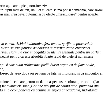
 prin aplicare topica, non-invaziva.
ru tipul meu de ten, un ulei cu care sa ma pot si demachia, care sa-mi
, si as mai vrea ceva puternic si cu efecte „miraculoase” pentru noapte.
in varsta. Acidul hialuronic ofera tenului sprijin in procesul de
 sustin sinteza fibrelor de colagen si restructurarea epidermei.
licerinei. Formula este imbogatita cu uleiuri esentiale pentru un parfum
mediat pentru ca este absobita foarte rapid de piele si nu ramane
mpusi care sutin arhitectura pielii. Sursa organica de flavonoide,
or
„
osesc de vreo doua ori pe luna pe fata, si il folosesc si ca inlocuitor al
inainte de culcare pentru ca da un aspect usor colorat portocaliu (dar
 Iar avantajele sunt „
Contine ulei pur de catina alba, provenita din
ata in biocomponente cu actiune sinergica antioxidanta, hidratanta,