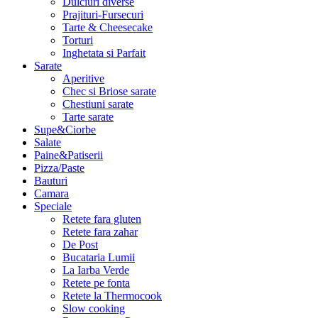
Dulciuri diverse
Prajituri-Fursecuri
Tarte & Cheesecake
Torturi
Inghetata si Parfait
Sarate
Aperitive
Chec si Briose sarate
Chestiuni sarate
Tarte sarate
Supe&Ciorbe
Salate
Paine&Patiserii
Pizza/Paste
Bauturi
Camara
Speciale
Retete fara gluten
Retete fara zahar
De Post
Bucataria Lumii
La Iarba Verde
Retete pe fonta
Retete la Thermocook
Slow cooking