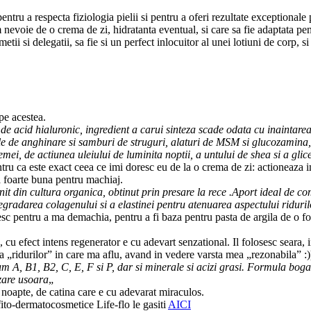
entru a respecta fiziologia pielii si pentru a oferi rezultate exceptionale
ie de o crema de zi, hidratanta eventual, si care sa fie adaptata pent
metii si delegatii, sa fie si un perfect inlocuitor al unei lotiuni de corp
pe acestea.
de acid hialuronic, ingredient a carui sinteza scade odata cu inaintarea 
ctele de anghinare si samburi de struguri, alaturi de MSM si glucozamina,
cremei, de actiunea uleiului de luminita noptii, a untului de shea si a g
tru ca este exact ceea ce imi doresc eu de la o crema de zi: actioneaza i
a foarte buna pentru machiaj.
nit din cultura organica, obtinut prin presare la rece .Aport ideal de co
degradarea colagenului si a elastinei pentru atenuarea aspectului riduril
sesc pentru a ma demachia, pentru a fi baza pentru pasta de argila de o fol
 cu efect intens regenerator e cu adevart senzational. Il folosesc seara, 
 „ridurilor” in care ma aflu, avand in vedere varsta mea „rezonabila” :))
cum A, B1, B2, C, E, F si P, dar si minerale si acizi grasi. Formula bog
ozare usoara
„
 noapte, de catina care e cu adevarat miraculos.
to-dermatocosmetice Life-flo le gasiti
AICI