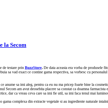
de la Secom
e de testare prin
BuzzStore
.
De data aceasta era vorba de produsele fi
rebuia sa vad exact ce contine gama respectiva, sa vorbesc cu personalul
e anume sa imi aleg, pentru ca eu nu ma pricep foarte bine la cosmetice, 
zinul Secom am avut deosebita placere sa constat ca doamna farmacista er
ce, dar ca vreau ceva care sa imi fie util, sa imi faca tenul mai luminos
 gama complexa din extracte vegetale si au ingrediente naturale intalnite