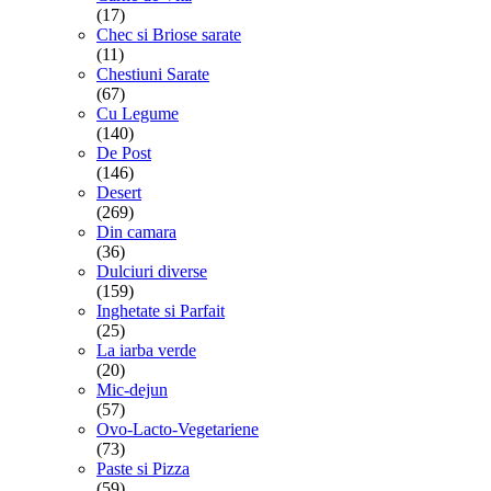
(17)
Chec si Briose sarate
(11)
Chestiuni Sarate
(67)
Cu Legume
(140)
De Post
(146)
Desert
(269)
Din camara
(36)
Dulciuri diverse
(159)
Inghetate si Parfait
(25)
La iarba verde
(20)
Mic-dejun
(57)
Ovo-Lacto-Vegetariene
(73)
Paste si Pizza
(59)