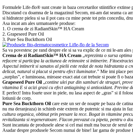
Formulele Life-flo® sunt create in baza cercetarilor stiintifice extinse p
Discutand cu doamna de la magazinul Secom, mi-am dat seama ca am nevo
si hidrateze pielea si sa il pot cara cu mine peste tot prin concediu, dru
Asa incat am ales urmatoarele produse:
1. O crema de zi RadiantSkin™ HA Cream
2. Grapeseed Pure Oil
3. Pure Sea Buckthorn Oil
Sa va povestesc pe rand despre ele si sa va explic de ce mi le-am ales 
Crema de zi RadiantSkin™ HA Cream
„
reprezinta o sursa optima 
refacere si participa la actiunea de reinnoire si intinerire. Fitoextra
Aspectul intinerit si sanatos al pielii este redat de nota hidratanta a 
delicat, natural si placut si pentru efect iluminator
.” Mie imi place pen
„surplus”, e luminoasa, miroase exact atat cat trebuie si poate fi o baz
Grapeseed Pure Oil
„
contine ulei pur din samburi de struguri, prove
vitamina E si acizi grasi cu efect antiagining si antioxidant. Previne 
E perfect! Intra foarte usor in piele, nu lasa aspect de „gras” si il folo
lotiunii de corp.
Pure Sea Buckthorn Oil
care este un ser de noapte pe baza de catina,
nu ma deranjeaza) in schimb este extrem de puternic si ma ajuta in faza
cultura organica, obtinut prin presare la rece. Bogat in vitamine pre
revitalizanta si regeneratoare. Flacon prevazut cu pipeta, pentru o d
Sunt incantata de produsele alese si cel mai mult ma bucur de serul de
Asadar despre produsele Secom numai de bine! Iar gama de produse fi