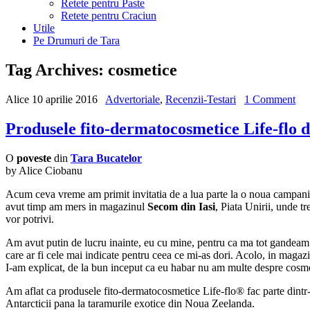
Retete pentru Paste
Retete pentru Craciun
Utile
Pe Drumuri de Tara
Tag Archives:
cosmetice
Alice
10 aprilie 2016
Advertoriale
,
Recenzii-Testari
1 Comment
Produsele fito-dermatocosmetice Life-flo 
O
poveste
din
Tara Bucatelor
by Alice Ciobanu
Acum ceva vreme am primit invitatia de a lua parte la o noua campani
avut timp am mers in magazinul
Secom din Iasi
, Piata Unirii, unde t
vor potrivi.
Am avut putin de lucru inainte, eu cu mine, pentru ca ma tot gandeam c
care ar fi cele mai indicate pentru ceea ce mi-as dori. Acolo, in maga
I-am explicat, de la bun inceput ca eu habar nu am multe despre cosmeti
Am aflat ca produsele fito-dermatocosmetice Life-flo® fac parte dintr-o
Antarcticii pana la taramurile exotice din Noua Zeelanda.