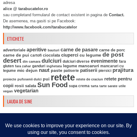
adresa
alice @ tarabucatelor.ro
sau completand formularul de contact existent in pagina de
Contact.
De asemenea, ma gasiti si pe Facebook:
http://www.facebook.com/tarabucatelor
ETICHETE
aperitive
carne de pasare
advertoriale
carne de porc
bauturi
de post
ciuperci
carne de pui
ciocolata
cu legume
cartofi
desert
dulciuri
evenimente
fara
din camara
dulciuri diverse
mancaruri
legume
gluten
ganduri
mancaruri cu
fara zahar
inghetata
naut
prajitura
mic dejun
paste
patiserii
legume
patiserie
piersici
retete
pui
retete pentru
proiecte
pufosenii dulci
retete de craciun
Sun Food
copii
rosii
salata
supa crema
tarta
tarte sarate
utile
vegetarian
vegan
LAUDA DE SINE