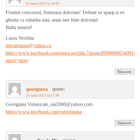
25 iunie 2015 la 14:09
Frumos concursul, frumoasa dulceata! Trebuie sa sparg si eu
gheata cu rubarba asta, arata tare bine dulceata!
Bafta tuturor!
Laura Nechita
privatelaura@yahoo.ca
https://www.facebook.com/laura.nechita.7/posts/899968903409186
pnref=story
Răspunde
spune:
georgiana
25 iunie 2015 la 17:44
Georgiana Voinea:ale_sia2000@yahoo.com
https://www.facebook.com/vgeorgiana
Răspunde