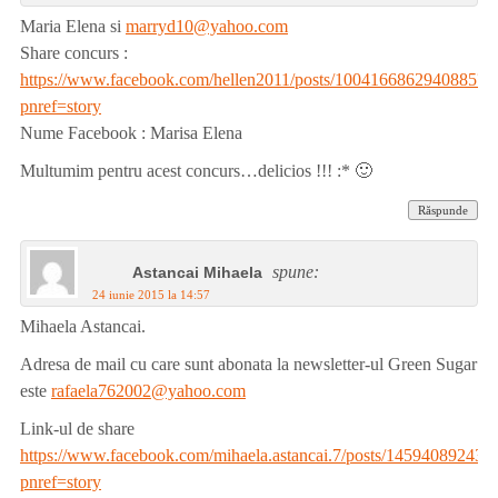
Maria Elena si
marryd10@yahoo.com
Share concurs :
https://www.facebook.com/hellen2011/posts/1004166862940885?
pnref=story
Nume Facebook : Marisa Elena
Multumim pentru acest concurs…delicios !!! :* 🙂
Răspunde
spune:
Astancai Mihaela
24 iunie 2015 la 14:57
Mihaela Astancai.
Adresa de mail cu care sunt abonata la newsletter-ul Green Sugar
este
rafaela762002@yahoo.com
Link-ul de share
https://www.facebook.com/mihaela.astancai.7/posts/145940892437
pnref=story