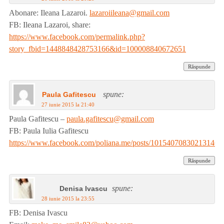
Abonare: Ileana Lazaroi.
lazaroiileana@gmail.com
FB: Ileana Lazaroi, share:
https://www.facebook.com/permalink.php?
story_fbid=1448848428753166&id=100008840672651
Răspunde
spune:
Paula Gafitescu
27 iunie 2015 la 21:40
Paula Gafitescu –
paula.gafitescu@gmail.com
FB: Paula Iulia Gafitescu
https://www.facebook.com/poliana.me/posts/10154070830213146
Răspunde
spune:
Denisa Ivascu
28 iunie 2015 la 23:55
FB: Denisa Ivascu