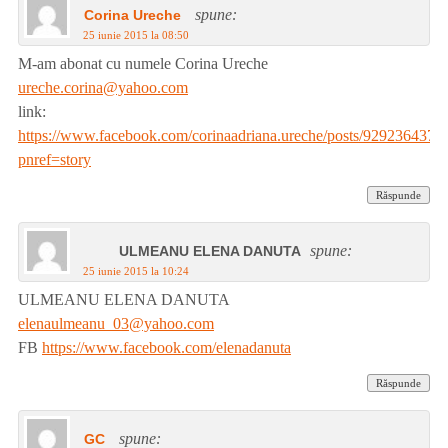
spune:
Corina Ureche
25 iunie 2015 la 08:50
M-am abonat cu numele Corina Ureche
ureche.corina@yahoo.com
link:
https://www.facebook.com/corinaadriana.ureche/posts/929236437
pnref=story
Răspunde
spune:
ULMEANU ELENA DANUTA
25 iunie 2015 la 10:24
ULMEANU ELENA DANUTA
elenaulmeanu_03@yahoo.com
FB
https://www.facebook.com/elenadanuta
Răspunde
spune:
GC