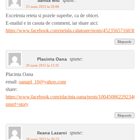
spune:
Sanda Miu
25 iunie 2015 la 20:08
Excelenta reteta si pozele superbe, ca de obicei.
E-mailul e in casuta de comment, iar share aici:
https://www.facebook.com/petala.calatoare/posts/45235657160384
Răspunde
spune:
Placinta Oana
26 iunie 2015 la 13:31
Placinta Oana
email:
oanapl_10@yahoo.com
share:
https://www.facebook.com/placinta.oana/posts/1004508622923464
pnref=story
Răspunde
spune:
Ileana Lazaroi
26 iunie 2015 la 20:23