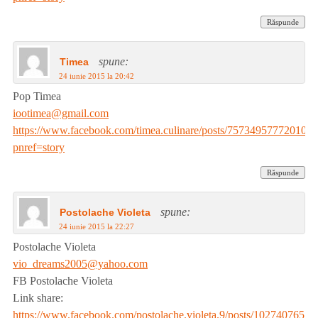
Răspunde
spune:
Timea
24 iunie 2015 la 20:42
Pop Timea
iootimea@gmail.com
https://www.facebook.com/timea.culinare/posts/757349577720103?
pnref=story
Răspunde
spune:
Postolache Violeta
24 iunie 2015 la 22:27
Postolache Violeta
vio_dreams2005@yahoo.com
FB Postolache Violeta
Link share:
https://www.facebook.com/postolache.violeta.9/posts/1027407657