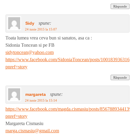
Răspunde
spune:
Sidy
24 iunie 2015 la 15:07
Toata lumea vrea ceva bun si sanatos, asa ca :
Sidonia Toncean si pe FB
sidytoncean@yahoo.com
https://www.facebook.com/SidoniaToncean/posts/10018393631688
pnref=story
Răspunde
spune:
margareta
24 iunie 2015 la 15:14
https://www.facebook.com/magda.cismasiu/posts/85678893441396
pnref=story
Margareta Cismasiu
marga.cismasiu@gmail.com