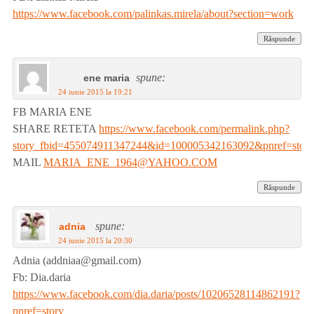
https://www.facebook.com/palinkas.mirela/about?section=work
Răspunde
spune:
ene maria
24 iunie 2015 la 19:21
FB MARIA ENE
SHARE RETETA
https://www.facebook.com/permalink.php?
story_fbid=455074911347244&id=100005342163092&pnref=story
MAIL
MARIA_ENE_1964@YAHOO.COM
Răspunde
spune:
adnia
24 iunie 2015 la 20:30
Adnia (addniaa@gmail.com)
Fb: Dia.daria
https://www.facebook.com/dia.daria/posts/10206528114862191?
pnref=story