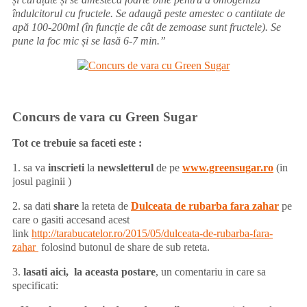
îndulcitorul cu fructele. Se adaugă peste amestec o cantitate de
apă 100-200ml (în funcție de cât de zemoase sunt fructele). Se
pune la foc mic și se lasă 6-7 min.”
Concurs de vara cu Green Sugar
Tot ce trebuie sa faceti este :
1. sa va
inscrieti
la
newsletterul
de pe
www.greensugar.ro
(in
josul paginii )
2. sa dati
share
la reteta de
Dulceata de rubarba fara zahar
pe
care o gasiti accesand acest
link
http://tarabucatelor.ro/2015/05/dulceata-de-rubarba-fara-
zahar
folosind butonul de share de sub reteta.
3.
lasati aici, la aceasta postare
, un comentariu in care sa
specificati: