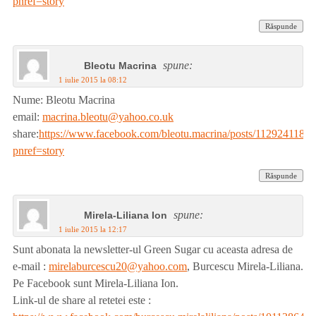
pnref=story
Răspunde
spune:
Bleotu Macrina
1 iulie 2015 la 08:12
Nume: Bleotu Macrina
email:
macrina.bleotu@yahoo.co.uk
share:
https://www.facebook.com/bleotu.macrina/posts/1129241183
pnref=story
Răspunde
spune:
Mirela-Liliana Ion
1 iulie 2015 la 12:17
Sunt abonata la newsletter-ul Green Sugar cu aceasta adresa de
e-mail :
mirelaburcescu20@yahoo.com
, Burcescu Mirela-Liliana.
Pe Facebook sunt Mirela-Liliana Ion.
Link-ul de share al retetei este :