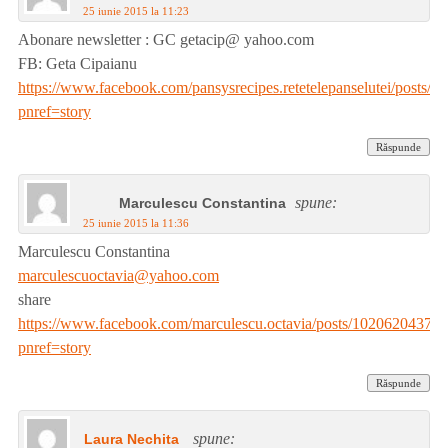
25 iunie 2015 la 11:23
Abonare newsletter : GC getacip@ yahoo.com
FB: Geta Cipaianu
https://www.facebook.com/pansysrecipes.retetelepanselutei/posts
pnref=story
Răspunde
spune:
Marculescu Constantina
25 iunie 2015 la 11:36
Marculescu Constantina
marculescuoctavia@yahoo.com
share
https://www.facebook.com/marculescu.octavia/posts/10206204375
pnref=story
Răspunde
spune:
Laura Nechita