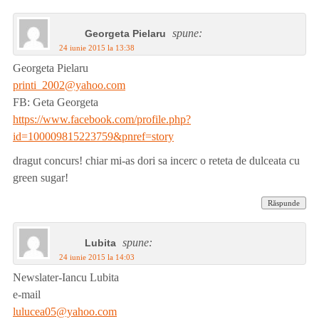
spune:
Georgeta Pielaru
24 iunie 2015 la 13:38
Georgeta Pielaru
printi_2002@yahoo.com
FB: Geta Georgeta
https://www.facebook.com/profile.php?
id=100009815223759&pnref=story
dragut concurs! chiar mi-as dori sa incerc o reteta de dulceata cu
green sugar!
Răspunde
spune:
Lubita
24 iunie 2015 la 14:03
Newslater-Iancu Lubita
e-mail
lulucea05@yahoo.com