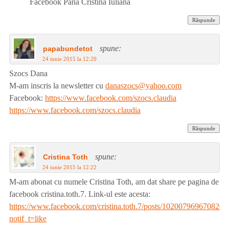
Facebook Pana Cristina Iuliana
Răspunde
spune:
papabundetot
24 iunie 2015 la 12:20
Szocs Dana
M-am inscris la newsletter cu
danaszocs@yahoo.com
Facebook:
https://www.facebook.com/szocs.claudia
https://www.facebook.com/szocs.claudia
Răspunde
spune:
Cristina Toth
24 iunie 2015 la 12:22
M-am abonat cu numele Cristina Toth, am dat share pe pagina de
facebook cristina.toth.7. Link-ul este acesta:
https://www.facebook.com/cristina.toth.7/posts/1020079696708208
notif_t=like