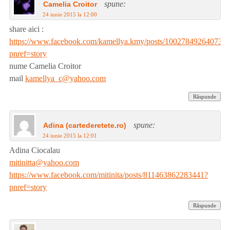
spune:
Camelia Croitor
24 iunie 2015 la 12:00
share aici :
https://www.facebook.com/kamellya.kmy/posts/100278492640730
pnref=story
nume Camelia Croitor
mail
kamellya_c@yahoo.com
Răspunde
spune:
Adina (cartederetete.ro)
24 iunie 2015 la 12:01
Adina Ciocalau
mitinitta@yahoo.com
https://www.facebook.com/mitinita/posts/811463862283441?
pnref=story
Răspunde