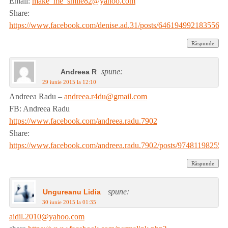
Email:
make_me_smile82@yahoo.com
Share:
https://www.facebook.com/denise.ad.31/posts/646194992183556
Răspunde
spune:
Andreea R
29 iunie 2015 la 12:10
Andreea Radu –
andreea.r4du@gmail.com
FB: Andreea Radu
https://www.facebook.com/andreea.radu.7902
Share:
https://www.facebook.com/andreea.radu.7902/posts/974811982558
Răspunde
spune:
Ungureanu Lidia
30 iunie 2015 la 01:35
aidil.2010@yahoo.com