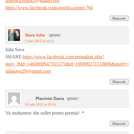
angelica.nistor2@gmail.com
https://www.facebook.com/angelica.nistor.794
Răspunde
spune:
Sava Iulia
7 iulie 2015 la 10:22
Iulia Sava
SHARE:
https://www.facebook.com/permalink.php?
story_fbid=1460869947565375&id=100009271518806&pnref=sto
iuliasava29@gmail.com
Răspunde
spune:
Placinta Oana
10 iulie 2015 la 20:24
Va multumesc din suflet pentru premiu! :*
Răspunde