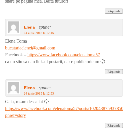
share pe pagina mea. Bafta tuturor!
Răspunde
spune:
Elena
24 iunie 2015 la 12:46
Elena Toma
bucatariaelenei@gmail.com
Facebook –
https://www.facebook.com/elenatoma57
ca nu stiu sa dau link-ul postarii, dar e public oricum 🙂
Răspunde
spune:
Elena
24 iunie 2015 la 12:53
Gata, m-am descaltat 🙂
https://www.facebook.com/elenatoma57/posts/10204387593785078
pnref=story
Răspunde