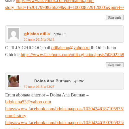
share
https://www.facebook.com/permalink.php?
story_fbid=1620179908266298&id=100008229120005&pnref=sto
Răspunde
spune:
ghicioc otilia
30 iunie 2015 la 08:18
OTILIA GHICIOC,mail
otiliaitcou@yahoo.ro
,fb Otilia Itcou
Ghicioc,
https://www.facebook.com/otilia.ghicioc/posts/508022589
Răspunde
spune:
Doina Ana Butman
30 iunie 2015 la 23:25
Eram abonata anterior – Doina Ana Butman –
bdoinana53@yahoo.com
https://www.facebook.com/bdoinana/posts/10204246187105835?
pnref=story
https://www.facebook.com/bdoinana/posts/10204246190705925?