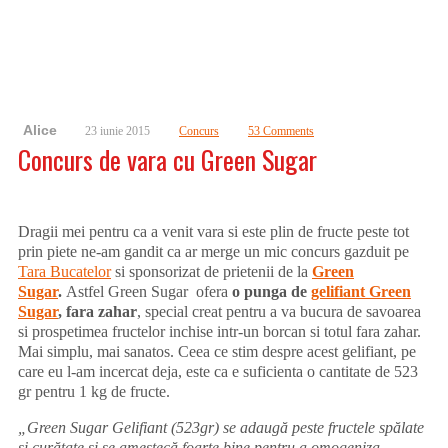
Alice
23 iunie 2015
Concurs
53 Comments
Concurs de vara cu Green Sugar
Dragii mei pentru ca a venit vara si este plin de fructe peste tot
prin piete ne-am gandit ca ar merge un mic concurs gazduit pe
Tara Bucatelor
si sponsorizat de prietenii de la
Green
Sugar
.
Astfel Green Sugar ofera
o punga de
gelifiant Green
Sugar
, fara zahar
, special creat pentru a va bucura de savoarea
si prospetimea fructelor inchise intr-un borcan si totul fara zahar.
Mai simplu, mai sanatos. Ceea ce stim despre acest gelifiant, pe
care eu l-am incercat deja, este ca e suficienta o cantitate de 523
gr pentru 1 kg de fructe.
„Green Sugar Gelifiant (523gr) se adaugă peste fructele spălate
și curățate și se amestecă foarte bine pentru a omogeniza