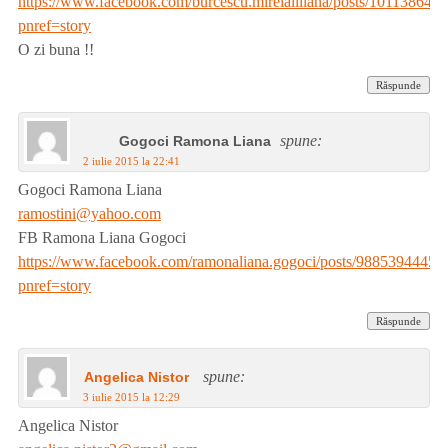
https://www.facebook.com/burcescu.mirelaliliana/posts/10113864
pnref=story
O zi buna !!
Răspunde
spune:
Gogoci Ramona Liana
2 iulie 2015 la 22:41
Gogoci Ramona Liana
ramostini@yahoo.com
FB Ramona Liana Gogoci
https://www.facebook.com/ramonaliana.gogoci/posts/98853944451
pnref=story
Răspunde
spune:
Angelica Nistor
3 iulie 2015 la 12:29
Angelica Nistor