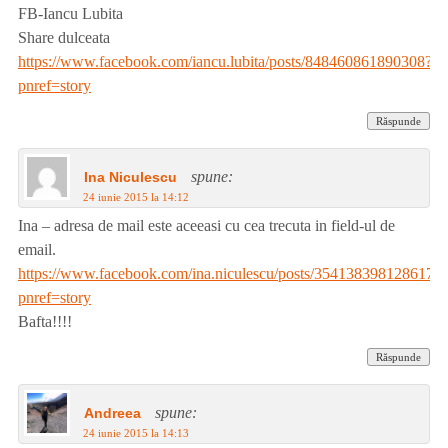
FB-Iancu Lubita
Share dulceata
https://www.facebook.com/iancu.lubita/posts/848460861890308?
pnref=story
Răspunde
spune:
Ina Niculescu
24 iunie 2015 la 14:12
Ina – adresa de mail este aceeasi cu cea trecuta in field-ul de
email.
https://www.facebook.com/ina.niculescu/posts/354138398128617?
pnref=story
Bafta!!!!
Răspunde
spune:
Andreea
24 iunie 2015 la 14:13