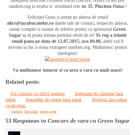
indeplinit intocmai cerintele micul concurs. Astfel ca am pus
random.org la treaba si rezultatul este
nr 35
,
Placinta Oana
!
Felicitari Oana si astept pe adresa de email
alice@tarabucatelor.ro
datele tale de contact, respectiv adresa,
nume complet si numar de telefon pentru ca sponsorul
Green
Sugar
sa iti poata trimita premiul oferit de ei!
Te rog a trimiti
email pana pe data de 12.07.2015, ora 09.00,
altfel voi fi
nevoita sa fac o noua extragere random.org. Multumesc pentru
intelegere!
Va multumesc tuturor si va urez o vara cu mult soare!
Related posts:
Un concurs cu dulce sanatos
Inghetata de capsune fara
zahar
Smoothie de visine fara zahar
Negresa fara zahar
cu dovleac
concurs
,
fara zahar
,
green sugar
53 Responses to
Concurs de vara cu Green Sugar