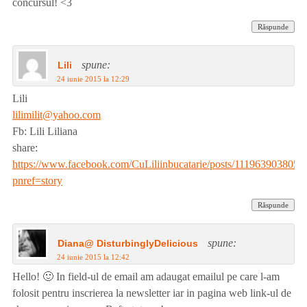
concursul! <3
Răspunde
spune:
Lili
24 iunie 2015 la 12:29
Lili
lilimilit@yahoo.com
Fb: Lili Liliana
share:
https://www.facebook.com/CuLiliinbucatarie/posts/1119639038053
pnref=story
Răspunde
spune:
Diana@ DisturbinglyDelicious
24 iunie 2015 la 12:42
Hello! 🙂 In field-ul de email am adaugat emailul pe care l-am
folosit pentru inscrierea la newsletter iar in pagina web link-ul de