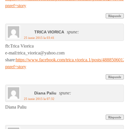
pnref=story
Răspunde
spune:
TRICA VIORICA
25 iunie 2015 la 03:41
fb:Trica Viorica
e-mail:trica_viorica@yahoo.com
share:
https://www.facebook.com/trica.viorica.1/posts/4888506012
pnref=story
Răspunde
spune:
Diana Paliu
25 iunie 2015 la 07:32
Diana Paliu
Răspunde