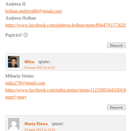
Andreea H
holban.andreea86@gmail.com
Andreea Holban
https://www.facebook.com/andreea.holban/posts/894479157302821
Pupicioi! 🙂
Răspunde
spune:
Miha
24 iunie 2015 la 14:22
Mihaela Simiuc
miha278@gmail.com
https://www.facebook.com/miha.simiuc/posts/1123580344326030?
pnref=story
Răspunde
spune:
Maria Elena
24 iunie 2015 la 14:55