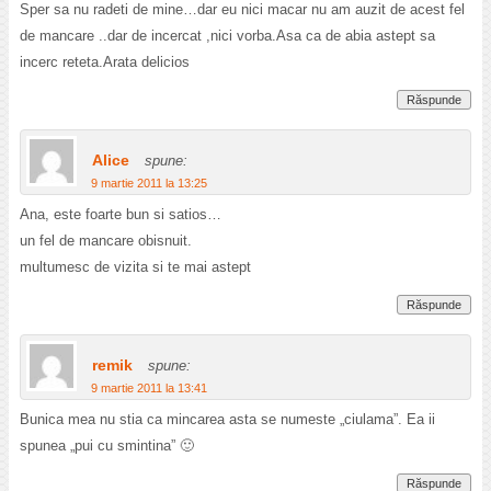
Sper sa nu radeti de mine…dar eu nici macar nu am auzit de acest fel
de mancare ..dar de incercat ,nici vorba.Asa ca de abia astept sa
incerc reteta.Arata delicios
Răspunde
Alice
spune:
9 martie 2011 la 13:25
Ana, este foarte bun si satios…
un fel de mancare obisnuit.
multumesc de vizita si te mai astept
Răspunde
remik
spune:
9 martie 2011 la 13:41
Bunica mea nu stia ca mincarea asta se numeste „ciulama”. Ea ii
spunea „pui cu smintina” 🙂
Răspunde