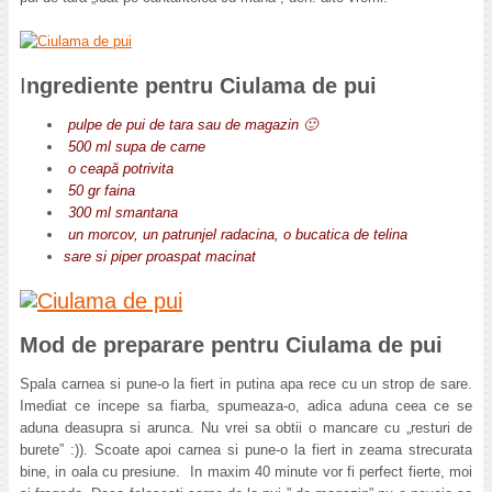
I
ngrediente pentru Ciulama de pui
pulpe de pui de tara sau de magazin 🙂
500 ml supa de carne
o ceapă potrivita
50 gr faina
300 ml smantana
un morcov, un patrunjel radacina, o bucatica de telina
sare si piper proaspat macinat
Mod de preparare pentru Ciulama de pui
Spala carnea si pune-o la fiert in putina apa rece cu un strop de sare.
Imediat ce incepe sa fiarba, spumeaza-o, adica aduna ceea ce se
aduna deasupra si arunca. Nu vrei sa obtii o mancare cu „resturi de
burete” :)). Scoate apoi carnea si pune-o la fiert in zeama strecurata
bine, in oala cu presiune. In maxim 40 minute vor fi perfect fierte, moi