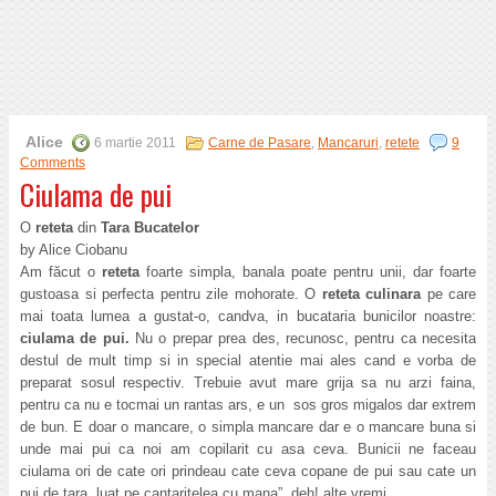
Alice
6 martie 2011
Carne de Pasare
,
Mancaruri
,
retete
9
Comments
Ciulama de pui
O
reteta
din
Tara Bucatelor
by Alice Ciobanu
Am făcut o
reteta
foarte simpla, banala poate pentru unii, dar foarte
gustoasa si perfecta pentru zile mohorate. O
reteta culinara
pe care
mai toata lumea a gustat-o, candva, in bucataria bunicilor noastre:
ciulama de pui.
Nu o prepar prea des, recunosc, pentru ca necesita
destul de mult timp si in special atentie mai ales cand e vorba de
preparat sosul respectiv. Trebuie avut mare grija sa nu arzi faina,
pentru ca nu e tocmai un rantas ars, e un sos gros migalos dar extrem
de bun. E doar o mancare, o simpla mancare dar e o mancare buna si
unde mai pui ca noi am copilarit cu asa ceva. Bunicii ne faceau
ciulama ori de cate ori prindeau cate ceva copane de pui sau cate un
pui de tara „luat pe cantaritelea cu mana”, deh! alte vremi.