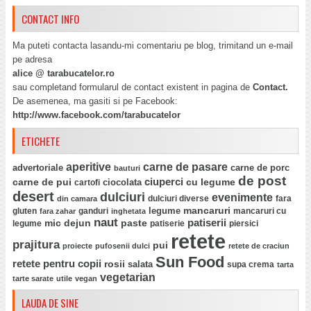
CONTACT INFO
Ma puteti contacta lasandu-mi comentariu pe blog, trimitand un e-mail
pe adresa
alice @ tarabucatelor.ro
sau completand formularul de contact existent in pagina de
Contact.
De asemenea, ma gasiti si pe Facebook:
http://www.facebook.com/tarabucatelor
ETICHETE
aperitive
carne de pasare
advertoriale
carne de porc
bauturi
de post
ciuperci
carne de pui
ciocolata
cu legume
cartofi
desert
dulciuri
evenimente
fara
din camara
dulciuri diverse
mancaruri
legume
gluten
ganduri
mancaruri cu
fara zahar
inghetata
naut
mic dejun
paste
patiserii
legume
patiserie
piersici
retete
prajitura
pui
proiecte
pufosenii dulci
retete de craciun
Sun Food
retete pentru copii
rosii
salata
supa crema
tarta
vegetarian
tarte sarate
utile
vegan
LAUDA DE SINE