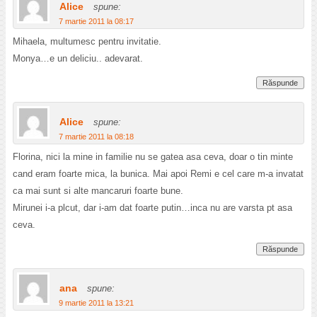
Alice
spune:
7 martie 2011 la 08:17
Mihaela, multumesc pentru invitatie.
Monya…e un deliciu.. adevarat.
Răspunde
Alice
spune:
7 martie 2011 la 08:18
Florina, nici la mine in familie nu se gatea asa ceva, doar o tin minte
cand eram foarte mica, la bunica. Mai apoi Remi e cel care m-a invatat
ca mai sunt si alte mancaruri foarte bune.
Mirunei i-a plcut, dar i-am dat foarte putin…inca nu are varsta pt asa
ceva.
Răspunde
ana
spune:
9 martie 2011 la 13:21