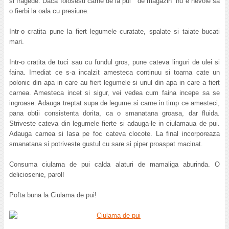
si fragede. Daca folosesti carne de la pui ” de magazin” nu e nevoie sa
o fierbi la oala cu presiune.
Intr-o cratita pune la fiert legumele curatate, spalate si taiate bucati
mari.
Intr-o cratita de tuci sau cu fundul gros, pune cateva linguri de ulei si
faina. Imediat ce s-a incalzit amesteca continuu si toarna cate un
polonic din apa in care au fiert legumele si unul din apa in care a fiert
carnea. Amesteca incet si sigur, vei vedea cum faina incepe sa se
ingroase. Adauga treptat supa de legume si carne in timp ce amesteci,
pana obtii consistenta dorita, ca o smanatana groasa, dar fluida.
Striveste cateva din legumele fierte si adauga-le in ciulamaua de pui.
Adauga carnea si lasa pe foc cateva clocote. La final incorporeaza
smanatana si potriveste gustul cu sare si piper proaspat macinat.
Consuma ciulama de pui calda alaturi de mamaliga aburinda. O
deliciosenie, parol!
Pofta buna la Ciulama de pui!