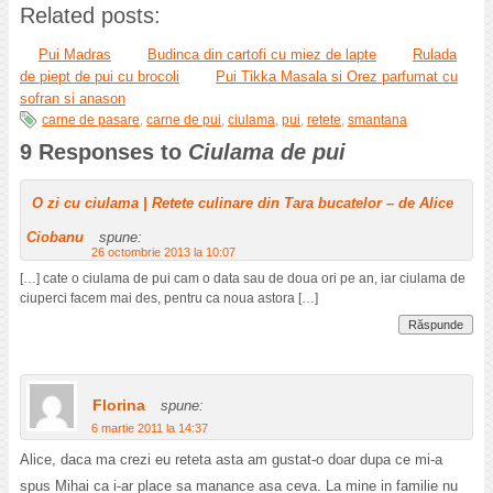
Related posts:
Pui Madras
Budinca din cartofi cu miez de lapte
Rulada
de piept de pui cu brocoli
Pui Tikka Masala si Orez parfumat cu
sofran si anason
carne de pasare
,
carne de pui
,
ciulama
,
pui
,
retete
,
smantana
9 Responses to
Ciulama de pui
O zi cu ciulama | Retete culinare din Tara bucatelor – de Alice
Ciobanu
spune:
26 octombrie 2013 la 10:07
[…] cate o ciulama de pui cam o data sau de doua ori pe an, iar ciulama de
ciuperci facem mai des, pentru ca noua astora […]
Răspunde
Florina
spune:
6 martie 2011 la 14:37
Alice, daca ma crezi eu reteta asta am gustat-o doar dupa ce mi-a
spus Mihai ca i-ar place sa manance asa ceva. La mine in familie nu